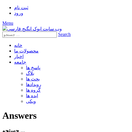
ثبت‌ نام
ورود
Menu
Search
خانه
محصولات ما
اخبار
جامعه
پاسخ ها
بلاگ
بحث ها
رویدادها
گروه ها
ایده ها
ویکی
Answers
جستجو ...